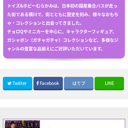
トイズ&ホビーむらかみは、日本初の国産乗合バスが走っ
た街である
横川
で、
街とともに歴史を刻み、様々な
おもち
ゃ
・
コレクション
と出会ってきました。
チョロQや
ミニカー
を中心に、キャラクターフィギュア、
ガシャポン（
ガチャガチャ
）
コレクション
など、多様なジ
ャンルの豊富な
品揃えにご好評いただいています。
Twitter
Facebook
はてブ
LINE