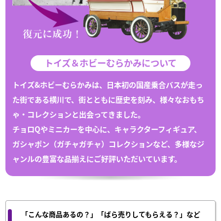
トイズ＆ホビーむらかみについて
トイズ&ホビーむらかみは、日本初の国産乗合バスが走っ
た街である
横川
で、
街とともに歴史を刻み、様々な
おもち
ゃ
・
コレクション
と出会ってきました。
チョロQや
ミニカー
を中心に、キャラクターフィギュア、
ガシャポン（
ガチャガチャ
）
コレクション
など、多様なジ
ャンルの豊富な
品揃えにご好評いただいています。
「こんな商品あるの？」「ばら売りしてもらえる？」など