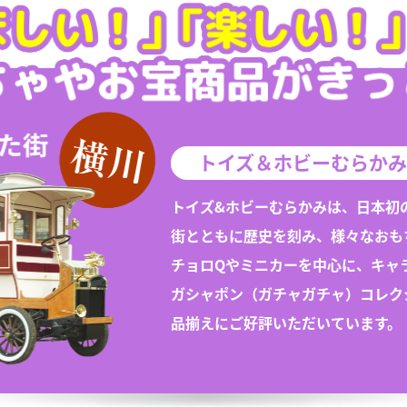
トイズ＆ホビーむらかみ
トイズ&ホビーむらかみは、日本初
街とともに歴史を刻み、様々な
おも
チョロQや
ミニカー
を中心に、キャ
ガシャポン（
ガチャガチャ
）
コレク
品揃えにご好評いただいています。