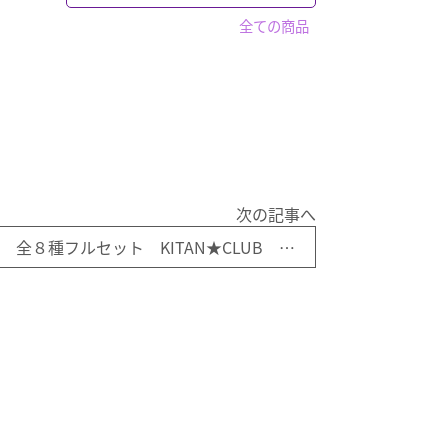
超合金
エリート・フォース
警察車両
フィギュア
「ガシャポン」全て
マジカルコレクション
マーベルトミカ
全ての商品
鉄人２８号
ボックス入り
フィギュア
トミーテック
トミカ プレミアム
セイバー
奇譚クラブ
赤箱トミカ
「フィギュア」全て
トトロ
買取品
ワンピース
ドリームトミカ
ホットトイズ
ルパン三世
マツダ
ガンダム
パペットマスター
CAR・NEL
キン肉マン
仮面ライダー
PREMiUM・X
ウルトラマン系
次の記事へ
スポーン
WiT'S
その他
ハムスター マスコット４ 全８種フルセット KITAN★CLUB ガシャポン
マクロス
警察 消防
キャラクター
バス
仮面ライダー
「バス」全て
トラック
食玩など
トミカ
「トラック」全て
電車
アドウィング製
ドラゴンボールZ
トミーテック製
トミーテック製
1/64スケール
その他国産品