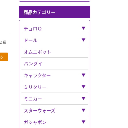
商品カテゴリー
チョロＱ
「チョロＱ」全て
ドール
２種
ベンツ
「ドール」全て
オムニボット
フェラーリ
ねんどろいど
バンダイ
バス
キャラクター
チョロQその他
「キャラクター」全て
ミリタリー
チョロＱゼロ
ベルセルク
「ミリタリー」全て
ミニカー
ナイトメア
ウエポンなど
「ミニカー」全て
スターウォーズ
ディズニー
ドラゴン
トミカ
「スターウォーズ」全て
ガシャポン
「ディズニー」全て
「トミカ」全て