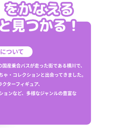
「1/64スケール」全て
輸入品
1/43スケール
トミーテック
「1/43スケール」全て
トミーテック
について
の国産乗合バスが走った街である
横川
で、
ちゃ
・
コレクション
と出会ってきました。
ラクターフィギュア、
ション
など、多様なジャンルの豊富な