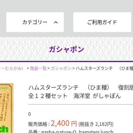
カテゴリー
ご利用ガイド
ガシャポン
ビーむらかみ）
>
商品一覧
>
ガシャポン
>
ハムスターズランチ （ひま種
ハムスターズランチ （ひま種） 復
全１２種セット 海洋堂 がしゃぽん
0
2,400
円
販売価格
(税抜き 2,182円)
品番
gasha-nature-Q_hamsters lunch