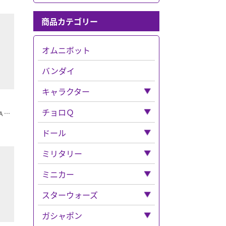
商品カテゴリー
オムニボット
バンダイ
キャラクター
「キャラクター」全て
チョロＱ
ミッキーマウス オールドスタイル ULTRA DETAIL FIGURE 214 ディズニー
ナイトメア
「チョロＱ」全て
ドール
ディズニー
ベンツ
「ドール」全て
ミリタリー
「ディズニー」全て
超合金
フェラーリ
ねんどろいど
「ミリタリー」全て
ミニカー
マジカルコレクション
鉄人２８号
ボックス入り
バス
ウエポンなど
「ミニカー」全て
スターウォーズ
トトロ
チョロQその他
ドラゴン
トミカ
「スターウォーズ」全て
ガシャポン
ルパン三世
チョロＱゼロ
「トミカ」全て