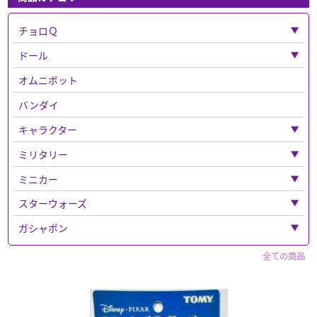
チョロＱ
「チョロＱ」全て
ドール
ベンツ
「ドール」全て
オムニボット
フェラーリ
ねんどろいど
バンダイ
バス
キャラクター
チョロQその他
「キャラクター」全て
ミリタリー
チョロＱゼロ
超合金
「ミリタリー」全て
ミニカー
鉄人２８号
ウエポンなど
「ミニカー」全て
スターウォーズ
トトロ
ドラゴン
トミカ
「スターウォーズ」全て
ガシャポン
「トミカ」全て
ルパン三世
エリート・フォース
警察車両
フィギュア
「ガシャポン」全て
赤箱トミカ
全ての商品
パペットマスター
フィギュア
トミーテック
ドリームトミカ
セイバー
キャラクター
マーベルトミカ
「フィギュア」全て
仮面ライダー
買取品
仮面ライダー
トミカ プレミアム
ホットトイズ
スポーン