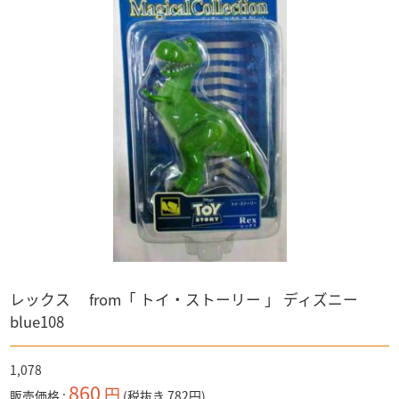
マツダ
食玩など
マクロス
CAR・NEL
ドラゴンボールZ
ベルセルク
PREMiUM・X
奇譚クラブ
ナイトメア
WiT'S
ワンピース
ディズニー
警察 消防
ガンダム
「ディズニー」全て
バス
キン肉マン
マジカルコレクション
「バス」全て
ボックス入り
トラック
ウルトラマン系
トミカ
「トラック」全て
電車
アドウィング製
その他
トミーテック製
トミーテック製
1/64スケール
その他国産品
「1/64スケール」全て
輸入品
1/43スケール
トミーテック
「1/43スケール」全て
レックス from「 トイ・ストーリー 」 ディズニー
トミーテック
blue108
1,078
860
円
販売価格
(税抜き 782円)