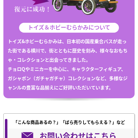
トイズ＆ホビーむらかみについて
トイズ&ホビーむらかみは、日本初の国産乗合バスが走っ
た街である
横川
で、
街とともに歴史を刻み、様々な
おもち
ゃ
・
コレクション
と出会ってきました。
チョロQや
ミニカー
を中心に、キャラクターフィギュア、
ガシャポン（
ガチャガチャ
）
コレクション
など、多様なジ
ャンルの豊富な
品揃えにご好評いただいています。
「こんな商品あるの？」「ばら売りしてもらえる？」など
お問い合わせはこちら