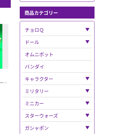
商品カテゴリー
チョロＱ
「チョロＱ」全て
ドール
ベンツ
「ドール」全て
オムニボット
フェラーリ
ねんどろいど
バンダイ
バス
キャラクター
台湾ツーリストバス （台北） いすゞ スーパーハイデッカー 逆輸入トミカ
チョロQその他
「キャラクター」全て
ミリタリー
チョロＱゼロ
ベルセルク
「ミリタリー」全て
ミニカー
ナイトメア
ドラゴン
「ミニカー」全て
スターウォーズ
ディズニー
エリート・フォース
CAR・NEL
「スターウォーズ」全て
ガシャポン
「ディズニー」全て