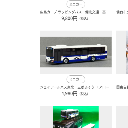
ミニカー
広島カープ ラッピングバス 備北交通 高速乗合バス 1/80 アドウイング製 AW-CARP 002
9,800円
（税込）
ミニカー
ジェイアールバス東北 三菱ふそう エアロスター 1/80 アドウイング製 AW-044
4,980円
（税込）