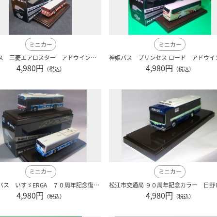
ミニカー
ミニカー
東洋バス 三菱エアロスター アドウイング製
4,980円
4,980円
（税込）
（税込）
ミニカー
ミニカー
小田急バス いすゞERGA ７０周年記念復刻版 1/80 アドウィング製
4,980円
4,980円
（税込）
（税込）