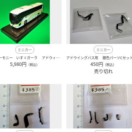
ミニカー
ミニカー
西鉄ハーモニー いすゞガーラ アドウィング製
5,980円
450円
（税込）
（税込）
売り切れ