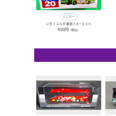
ミニカー
いすゞ エルガ 都営バスー０２０
450円
（税込）