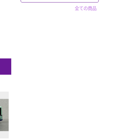
超合金
ウエポンなど
PREMiUM・X
フィギュア
「ガシャポン」全て
マジカルコレクション
全ての商品
鉄人２８号
ボックス入り
フィギュア
WiT'S
セイバー
ウルトラマン系
「フィギュア」全て
トトロ
警察 消防
その他
ホットトイズ
ルパン三世
トミカ
キャラクター
「トミカ」全て
パペットマスター
警察車両
仮面ライダー
赤箱トミカ
仮面ライダー
トミーテック
ドリームトミカ
食玩など
マーベルトミカ
スポーン
買取品
ドラゴンボールZ
トミカ プレミアム
マクロス
マツダ
奇譚クラブ
バス
ワンピース
「バス」全て
トラック
ガンダム
トミカ
「トラック」全て
電車
アドウィング製
キン肉マン
トミーテック製
トミーテック製
1/64スケール
その他国産品