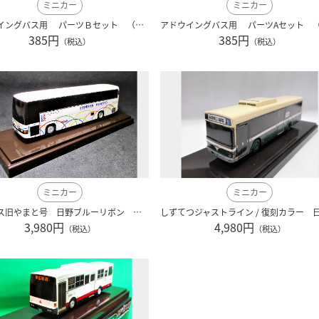
ミニカー
ミニカー
アドウイングバス用 パーツＢセット （NEWセレガ、NEWガーラ用 ワイパー＆サイドミラー）
385円
385円
（税込）
（税込）
ミニカー
ミニカー
関東バス旧やまと号 日野ブルーリボン アドウィング社（レジン製）
3,980円
4,980円
（税込）
（税込）