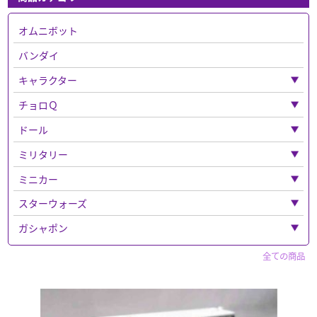
オムニボット
バンダイ
キャラクター
「キャラクター」全て
チョロＱ
超合金
「チョロＱ」全て
ドール
鉄人２８号
バス
「ドール」全て
ミリタリー
トトロ
チョロQその他
ねんどろいど
「ミリタリー」全て
ミニカー
ルパン三世
チョロＱゼロ
ウエポンなど
「ミニカー」全て
スターウォーズ
パペットマスター
ベンツ
ドラゴン
警察車両
「スターウォーズ」全て
ガシャポン
仮面ライダー
フェラーリ
エリート・フォース
トミーテック
フィギュア
「ガシャポン」全て
全ての商品
スポーン
フィギュア
買取品
セイバー
ウルトラマン系
「フィギュア」全て
マクロス
マツダ
その他
ホットトイズ
ベルセルク