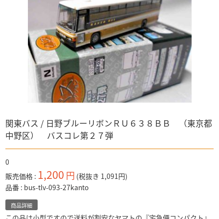
CAR・NEL
キャラクター
ナイトメア
PREMiUM・X
仮面ライダー
ディズニー
WiT'S
食玩など
「ディズニー」全て
警察 消防
ドラゴンボールZ
マジカルコレクション
ボックス入り
トミカ
奇譚クラブ
「トミカ」全て
バス
ワンピース
赤箱トミカ
「バス」全て
トラック
ドリームトミカ
ガンダム
トミカ
マーベルトミカ
「トラック」全て
電車
アドウィング製
キン肉マン
トミカ プレミアム
トミーテック製
関東バス / 日野ブルーリボンＲＵ６３８ＢＢ （東京都
トミーテック製
1/64スケール
中野区） バスコレ第２７弾
その他国産品
「1/64スケール」全て
輸入品
1/43スケール
トミーテック
「1/43スケール」全て
0
トミーテック
1,200
円
販売価格
(税抜き 1,091円)
品番
bus-tlv-093-27kanto
商品詳細
この品は小型ですので送料が割安なヤマトの『宅急便コンパクト』