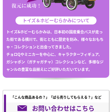
トイズ＆ホビーむらかみについて
トイズ&ホビーむらかみは、日本初の国産乗合バスが走っ
た街である
横川
で、
街とともに歴史を刻み、様々な
おもち
ゃ
・
コレクション
と出会ってきました。
チョロQや
ミニカー
を中心に、キャラクターフィギュア、
ガシャポン（
ガチャガチャ
）
コレクション
など、多様なジ
ャンルの豊富な
品揃えにご好評いただいています。
「こんな商品あるの？」「ばら売りしてもらえる？」など
お問い合わせはこちら