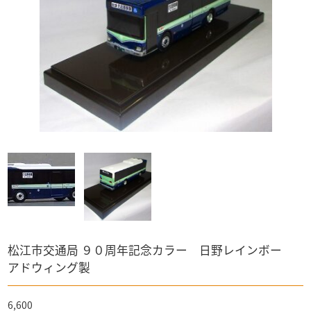
パペットマスター
PREMiUM・X
仮面ライダー
仮面ライダー
WiT'S
食玩など
スポーン
警察 消防
ドラゴンボールZ
マクロス
トミカ
奇譚クラブ
「トミカ」全て
バス
ワンピース
赤箱トミカ
「バス」全て
トラック
ドリームトミカ
ガンダム
トミカ
マーベルトミカ
「トラック」全て
電車
アドウィング製
キン肉マン
トミカ プレミアム
トミーテック製
トミーテック製
1/64スケール
その他国産品
「1/64スケール」全て
輸入品
1/43スケール
トミーテック
「1/43スケール」全て
トミーテック
松江市交通局 ９０周年記念カラー 日野レインボー
アドウィング製
6,600