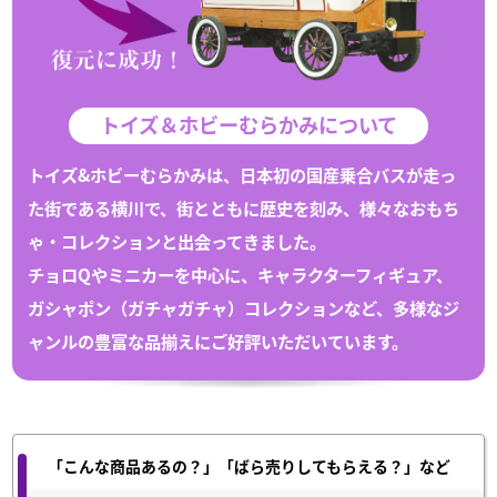
トイズ＆ホビーむらかみについて
トイズ&ホビーむらかみは、日本初の国産乗合バスが走っ
た街である
横川
で、
街とともに歴史を刻み、様々な
おもち
ゃ
・
コレクション
と出会ってきました。
チョロQや
ミニカー
を中心に、キャラクターフィギュア、
ガシャポン（
ガチャガチャ
）
コレクション
など、多様なジ
ャンルの豊富な
品揃えにご好評いただいています。
「こんな商品あるの？」「ばら売りしてもらえる？」など