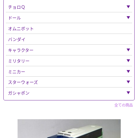
チョロＱ
「チョロＱ」全て
ドール
ベンツ
「ドール」全て
オムニボット
フェラーリ
ねんどろいど
バンダイ
バス
キャラクター
チョロQその他
「キャラクター」全て
ミリタリー
チョロＱゼロ
ベルセルク
「ミリタリー」全て
ミニカー
ナイトメア
ウエポンなど
「ミニカー」全て
スターウォーズ
ディズニー
ドラゴン
警察車両
「スターウォーズ」全て
ガシャポン
「ディズニー」全て
超合金
エリート・フォース
トミーテック
フィギュア
「ガシャポン」全て
マジカルコレクション
全ての商品
鉄人２８号
ボックス入り
フィギュア
買取品
セイバー
ウルトラマン系
「フィギュア」全て
トトロ
マツダ
その他
ホットトイズ
ルパン三世
CAR・NEL
キャラクター