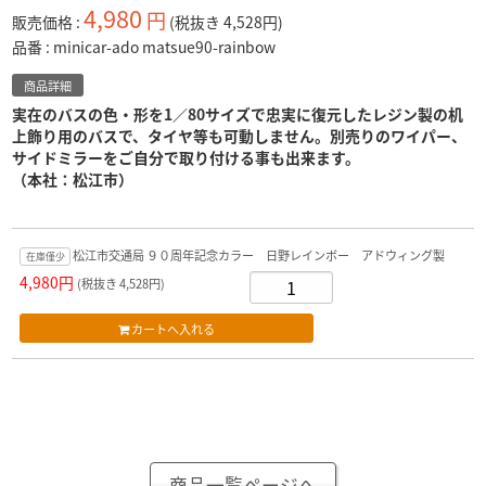
4,980
円
販売価格
(税抜き 4,528円)
品番
minicar-ado matsue90-rainbow
商品詳細
実在のバスの色・形を1／80サイズで忠実に復元したレジン製の机
上飾り用のバスで、タイヤ等も可動しません。別売りのワイパー、
サイドミラーをご自分で取り付ける事も出来ます。
（本社：松江市）
松江市交通局 ９０周年記念カラー 日野レインボー アドウィング製
在庫僅少
4,980円
(税抜き 4,528円)
商品一覧ページへ