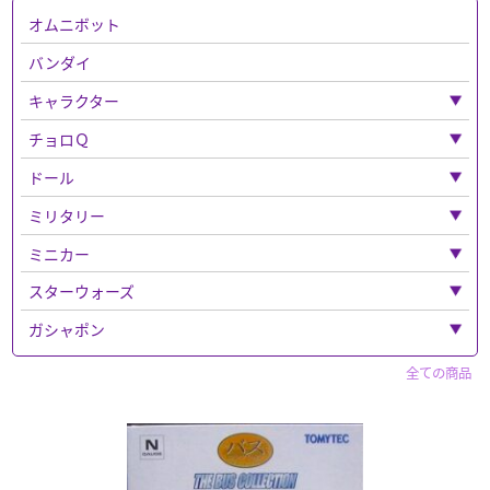
オムニボット
バンダイ
キャラクター
「キャラクター」全て
チョロＱ
パペットマスター
「チョロＱ」全て
ドール
仮面ライダー
ベンツ
「ドール」全て
ミリタリー
スポーン
フェラーリ
ねんどろいど
「ミリタリー」全て
ミニカー
マクロス
バス
ドラゴン
「ミニカー」全て
スターウォーズ
ベルセルク
チョロQその他
エリート・フォース
CAR・NEL
「スターウォーズ」全て
ガシャポン
ナイトメア
チョロＱゼロ
ウエポンなど
PREMiUM・X
フィギュア
「ガシャポン」全て
全ての商品
ディズニー
フィギュア
WiT'S
セイバー
ウルトラマン系
「ディズニー」全て
「フィギュア」全て
超合金
警察 消防
その他
マジカルコレクション
ホットトイズ
鉄人２８号
ボックス入り
トミカ
キャラクター