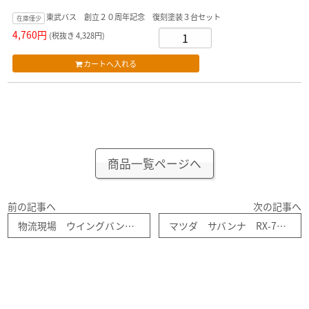
東武バス 創立２０周年記念 復刻塗装３台セット
在庫僅少
4,760円
(税抜き 4,328円)
商品一覧ページへ
前の記事へ
次の記事へ
物流現場 ウイングバンセット AWing トミーテック 1/150
マツダ サバンナ RX-7 GT-X （８９年式） Lv-ｎ１９２ｈ