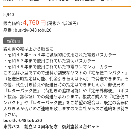
5,940
4,760
円
販売価格
(税抜き 4,328円)
品番
bus-tlv-048 tobu20
商品詳細
説明書の絵は上から順番に
・昭和４８年～５４年に試験的に使用された電気バスカラー
・昭和６３年まで使用されていた貸切バスカラー
・昭和４９年まで使用されていた市電ワンマンカ―カラー
この品は小型ですので送料が割安なヤマトの『宅急便コンパクト』
（配送日時指定は可能、代金引き替えは不可）で発送できます。そ
の他、代金引き替えや配送日時の指定はできませんが、郵便局の
『レターパック便』（荷動きの追跡可能）や『定形外郵便』（ポス
ト投函、無保証）での発送も承わります。複数ご購入で『宅急便コ
ンパクト』や『レターパック便』をご希望の場合は、既定の容器に
入りきるか否かのご連絡を致しますので当社からのご連絡をお待ち
下さい。
bus-tlv-048 tobu20
東武バス
創立２０周年記念 復刻塗装３台セット