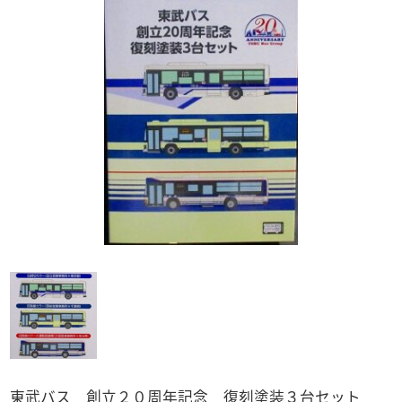
「トミカ」全て
トトロ
警察車両
仮面ライダー
赤箱トミカ
ルパン三世
トミーテック
ドリームトミカ
食玩など
マーベルトミカ
買取品
ドラゴンボールZ
トミカ プレミアム
マツダ
奇譚クラブ
バス
ワンピース
「バス」全て
トラック
ガンダム
トミカ
「トラック」全て
電車
アドウィング製
キン肉マン
トミーテック製
トミーテック製
1/64スケール
その他国産品
「1/64スケール」全て
輸入品
1/43スケール
トミーテック
「1/43スケール」全て
トミーテック
東武バス 創立２０周年記念 復刻塗装３台セット