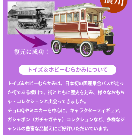
トイズ＆ホビーむらかみについて
トイズ&ホビーむらかみは、日本初の国産乗合バスが走っ
た街である
横川
で、
街とともに歴史を刻み、様々な
おもち
ゃ
・
コレクション
と出会ってきました。
チョロQや
ミニカー
を中心に、キャラクターフィギュア、
ガシャポン（
ガチャガチャ
）
コレクション
など、多様なジ
ャンルの豊富な
品揃えにご好評いただいています。