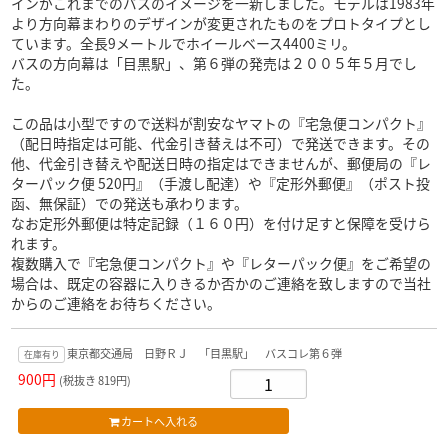
インがこれまでのバスのイメージを一新しました。モデルは1983年
より方向幕まわりのデザインが変更されたものをプロトタイプとし
ています。全長9メートルでホイールベース4400ミリ。
バスの方向幕は「目黒駅」、第６弾の発売は２００５年５月でし
た。
この品は小型ですので送料が割安なヤマトの『宅急便コンパクト』
（配日時指定は可能、代金引き替えは不可）で発送できます。その
他、代金引き替えや配送日時の指定はできませんが、郵便局の『レ
ターパック便 520円』（手渡し配達）や『定形外郵便』（ポスト投
函、無保証）での発送も承わります。
なお定形外郵便は特定記録（１６０円）を付け足すと保障を受けら
れます。
複数購入で『宅急便コンパクト』や『レターパック便』をご希望の
場合は、既定の容器に入りきるか否かのご連絡を致しますので当社
からのご連絡をお待ちください。
東京都交通局 日野ＲＪ 「目黒駅」 バスコレ第６弾
在庫有り
900円
(税抜き 819円)