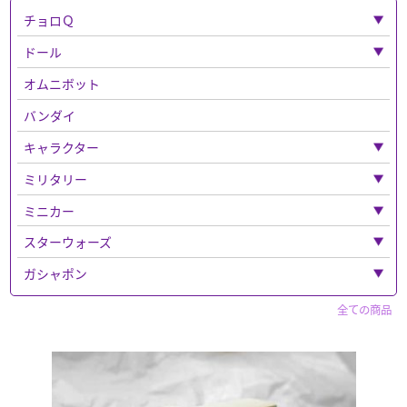
チョロＱ
「チョロＱ」全て
ドール
ベンツ
「ドール」全て
オムニボット
フェラーリ
ねんどろいど
バンダイ
バス
キャラクター
チョロQその他
「キャラクター」全て
ミリタリー
チョロＱゼロ
超合金
「ミリタリー」全て
ミニカー
鉄人２８号
ウエポンなど
「ミニカー」全て
スターウォーズ
トトロ
ドラゴン
トミカ
「スターウォーズ」全て
ガシャポン
「トミカ」全て
ルパン三世
エリート・フォース
警察車両
フィギュア
「ガシャポン」全て
赤箱トミカ
全ての商品
パペットマスター
フィギュア
トミーテック
ドリームトミカ
セイバー
ウルトラマン系
マーベルトミカ
「フィギュア」全て
仮面ライダー
買取品
その他
トミカ プレミアム
ホットトイズ
スポーン
マツダ
キャラクター