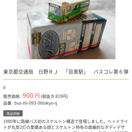
マクロス
CAR・NEL
仮面ライダー
ベルセルク
PREMiUM・X
食玩など
ナイトメア
WiT'S
ドラゴンボールZ
ディズニー
警察 消防
奇譚クラブ
「ディズニー」全て
バス
ワンピース
マジカルコレクション
「バス」全て
ボックス入り
トラック
ガンダム
トミカ
「トラック」全て
電車
アドウィング製
キン肉マン
トミーテック製
トミーテック製
東京都交通局 日野ＲＪ 「目黒駅」 バスコレ第６弾
1/64スケール
その他国産品
「1/64スケール」全て
輸入品
1/43スケール
トミーテック
0
「1/43スケール」全て
900
円
販売価格
(税抜き 819円)
トミーテック
品番
bus-tlv-093-06tokyo-rj
商品詳細
1980年に路線バス初のスケルトン構造で登場しました。ヘッドライ
トが丸型2灯の愛嬌ある顔とスケルトン特有の直線的なボディデザ