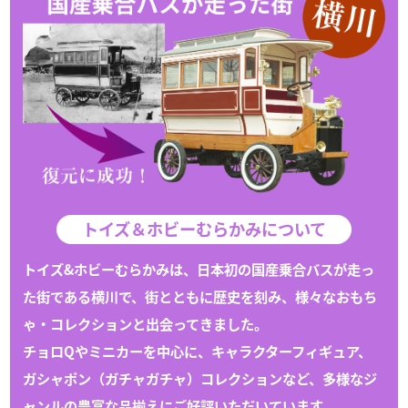
トイズ＆ホビーむらかみについて
トイズ&ホビーむらかみは、日本初の国産乗合バスが走っ
た街である
横川
で、
街とともに歴史を刻み、様々な
おもち
ゃ
・
コレクション
と出会ってきました。
チョロQや
ミニカー
を中心に、キャラクターフィギュア、
ガシャポン（
ガチャガチャ
）
コレクション
など、多様なジ
ャンルの豊富な
品揃えにご好評いただいています。