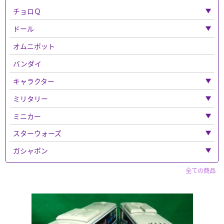
チョロＱ
「チョロＱ」全て
ドール
ベンツ
「ドール」全て
オムニボット
フェラーリ
ねんどろいど
バンダイ
バス
キャラクター
チョロQその他
「キャラクター」全て
ミリタリー
チョロＱゼロ
超合金
「ミリタリー」全て
ミニカー
鉄人２８号
ドラゴン
「ミニカー」全て
スターウォーズ
トトロ
エリート・フォース
警察車両
「スターウォーズ」全て
ガシャポン
ルパン三世
ウエポンなど
トミーテック
フィギュア
「ガシャポン」全て
全ての商品
パペットマスター
フィギュア
買取品
セイバー
ウルトラマン系
「フィギュア」全て
仮面ライダー
マツダ
その他
ホットトイズ
スポーン
CAR・NEL
キャラクター