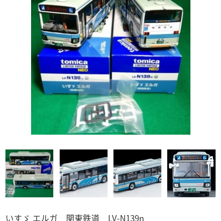
マクロス
PREMiUM・X
仮面ライダー
ベルセルク
WiT'S
食玩など
ナイトメア
警察 消防
ドラゴンボールZ
ディズニー
トミカ
奇譚クラブ
「ディズニー」全て
「トミカ」全て
バス
ワンピース
マジカルコレクション
マーベルトミカ
「バス」全て
ボックス入り
トラック
トミカ プレミアム
ガンダム
トミカ
赤箱トミカ
「トラック」全て
電車
アドウィング製
キン肉マン
ドリームトミカ
トミーテック製
トミーテック製
1/64スケール
その他国産品
「1/64スケール」全て
輸入品
1/43スケール
トミーテック
「1/43スケール」全て
トミーテック
いすゞ エルガ 関東鉄道 LV-N139n