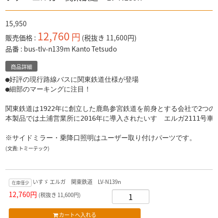
15,950
12,760
円
販売価格
(税抜き 11,600円)
品番
bus-tlv-n139m Kanto Tetsudo
商品詳細
●好評の現行路線バスに関東鉄道仕様が登場
●細部のマーキングに注目！

関東鉄道は1922年に創立した鹿島参宮鉄道を前身とする会社で2つ
本製品では土浦営業所に2016年に導入されたいすゞエルガ2111号
※サイドミラー・乗降口照明はユーザー取り付けパーツです。
(文責:トミーテック)
いすゞ エルガ 関東鉄道 LV-N139n
在庫僅少
12,760円
(税抜き 11,600円)