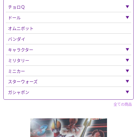
チョロＱ
「チョロＱ」全て
ドール
ベンツ
「ドール」全て
オムニボット
フェラーリ
ねんどろいど
バンダイ
バス
キャラクター
チョロQその他
「キャラクター」全て
ミリタリー
チョロＱゼロ
パペットマスター
「ミリタリー」全て
ミニカー
仮面ライダー
ウエポンなど
「ミニカー」全て
スターウォーズ
スポーン
ドラゴン
トミカ
「スターウォーズ」全て
ガシャポン
「トミカ」全て
マクロス
エリート・フォース
警察車両
フィギュア
「ガシャポン」全て
マーベルトミカ
全ての商品
ベルセルク
フィギュア
トミーテック
トミカ プレミアム
セイバー
奇譚クラブ
赤箱トミカ
「フィギュア」全て
ナイトメア
買取品
ワンピース
ドリームトミカ
ホットトイズ
ディズニー
マツダ
ガンダム