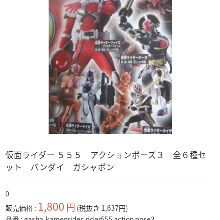
「ディズニー」全て
超合金
CAR・NEL
キン肉マン
マジカルコレクション
鉄人２８号
ボックス入り
PREMiUM・X
ウルトラマン系
トトロ
WiT'S
その他
ルパン三世
警察 消防
キャラクター
バス
仮面ライダー
「バス」全て
トラック
食玩など
トミカ
「トラック」全て
電車
アドウィング製
ドラゴンボールZ
トミーテック製
トミーテック製
1/64スケール
その他国産品
「1/64スケール」全て
輸入品
1/43スケール
トミーテック
「1/43スケール」全て
仮面ライダー ５５５ アクションポーズ３ 全６種セ
トミーテック
ット バンダイ ガシャポン
0
1,800
円
販売価格
(税抜き 1,637円)
品番
gasha-kamenrider-rider555 action pose3