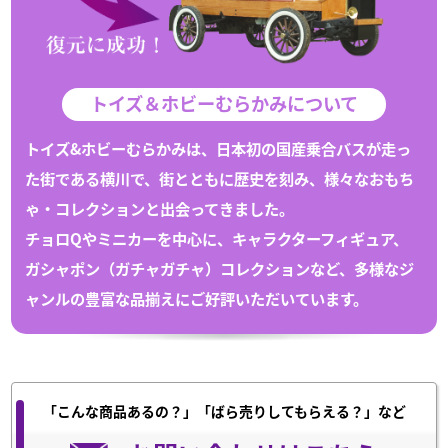
トイズ＆ホビーむらかみについて
トイズ&ホビーむらかみは、日本初の国産乗合バスが走っ
た街である
横川
で、
街とともに歴史を刻み、様々な
おもち
ゃ
・
コレクション
と出会ってきました。
チョロQや
ミニカー
を中心に、キャラクターフィギュア、
ガシャポン（
ガチャガチャ
）
コレクション
など、多様なジ
ャンルの豊富な
品揃えにご好評いただいています。
「こんな商品あるの？」「ばら売りしてもらえる？」など