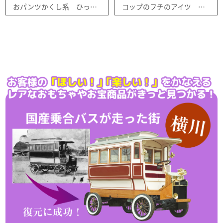
おパンツかくし系 ひっかけフィギュア 全５種セット ガシャポン
コップのフチのアイツ オレがアイツで アイツがオレで・・・？ 全７種コンプリトセット ガシャポン