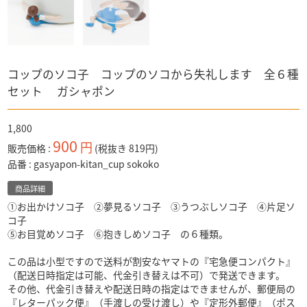
コップのソコ子 コップのソコから失礼します 全６種
セット ガシャポン
1,800
900
円
販売価格
(税抜き 819円)
品番
gasyapon-kitan_cup sokoko
商品詳細
①お出かけソコ子 ②夢見るソコ子 ③うつぶしソコ子 ④片足ソ
コ子
➄お目覚めソコ子 ⑥抱きしめソコ子 の６種類。
この品は小型ですので送料が割安なヤマトの『宅急便コンパクト』
（配送日時指定は可能、代金引き替えは不可）で発送できます。
その他、代金引き替えや配送日時の指定はできませんが、郵便局の
『レターパック便』（手渡しの受け渡し）や『定形外郵便』（ポス