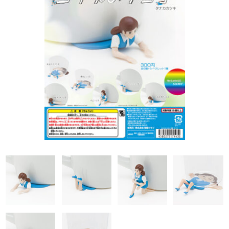
仮面ライダー
PREMiUM・X
ドラゴンボールZ
スポーン
WiT'S
奇譚クラブ
マクロス
警察 消防
ワンピース
ベルセルク
トミカ
ガンダム
「トミカ」全て
バス
キン肉マン
マーベルトミカ
「バス」全て
トラック
トミカ プレミアム
ウルトラマン系
トミカ
赤箱トミカ
「トラック」全て
電車
アドウィング製
その他
ドリームトミカ
トミーテック製
トミーテック製
1/64スケール
その他国産品
「1/64スケール」全て
輸入品
1/43スケール
トミーテック
「1/43スケール」全て
トミーテック