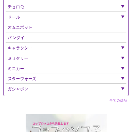
チョロＱ
「チョロＱ」全て
ドール
ベンツ
「ドール」全て
オムニボット
フェラーリ
ねんどろいど
バンダイ
バス
キャラクター
チョロQその他
「キャラクター」全て
ミリタリー
チョロＱゼロ
ナイトメア
「ミリタリー」全て
ミニカー
ディズニー
ウエポンなど
「ミニカー」全て
スターウォーズ
「ディズニー」全て
超合金
ドラゴン
警察車両
「スターウォーズ」全て
ガシャポン
マジカルコレクション
鉄人２８号
ボックス入り
エリート・フォース
トミーテック
フィギュア
「ガシャポン」全て
全ての商品
トトロ
フィギュア
買取品
セイバー
キャラクター
「フィギュア」全て
ルパン三世
マツダ
仮面ライダー
ホットトイズ
パペットマスター
CAR・NEL
食玩など