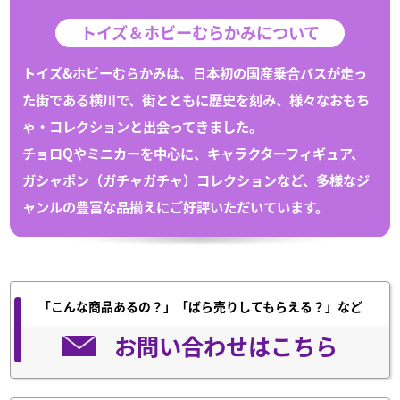
トイズ＆ホビーむらかみについて
トイズ&ホビーむらかみは、日本初の国産乗合バスが走っ
た街である
横川
で、
街とともに歴史を刻み、様々な
おもち
ゃ
・
コレクション
と出会ってきました。
チョロQや
ミニカー
を中心に、キャラクターフィギュア、
ガシャポン（
ガチャガチャ
）
コレクション
など、多様なジ
ャンルの豊富な
品揃えにご好評いただいています。
「こんな商品あるの？」「ばら売りしてもらえる？」など
お問い合わせはこちら