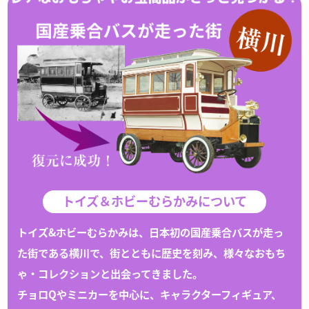
トイズ＆ホビーむらかみについて
トイズ&ホビーむらかみは、日本初の国産乗合バスが走っ
た街である
横川
で、
街とともに歴史を刻み、様々な
おもち
ゃ
・
コレクション
と出会ってきました。
チョロQや
ミニカー
を中心に、キャラクターフィギュア、