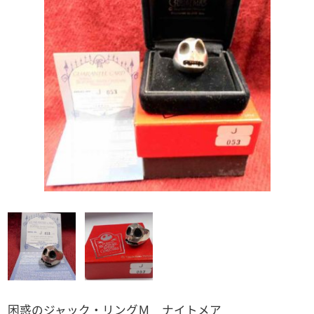
スポーン
CAR・NEL
ドラゴンボールZ
マクロス
PREMiUM・X
奇譚クラブ
WiT'S
ワンピース
警察 消防
ガンダム
バス
キン肉マン
「バス」全て
トラック
ウルトラマン系
トミカ
「トラック」全て
電車
アドウィング製
その他
トミーテック製
トミーテック製
1/64スケール
その他国産品
「1/64スケール」全て
輸入品
1/43スケール
トミーテック
「1/43スケール」全て
トミーテック
困惑のジャック・リングＭ ナイトメア