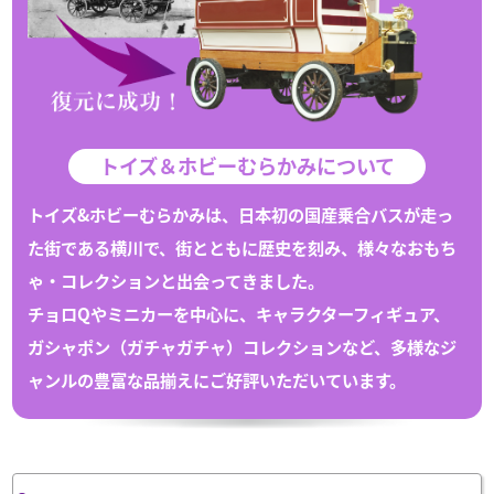
トイズ＆ホビーむらかみについて
トイズ&ホビーむらかみは、日本初の国産乗合バスが走っ
た街である
横川
で、
街とともに歴史を刻み、様々な
おもち
ゃ
・
コレクション
と出会ってきました。
チョロQや
ミニカー
を中心に、キャラクターフィギュア、
ガシャポン（
ガチャガチャ
）
コレクション
など、多様なジ
ャンルの豊富な
品揃えにご好評いただいています。