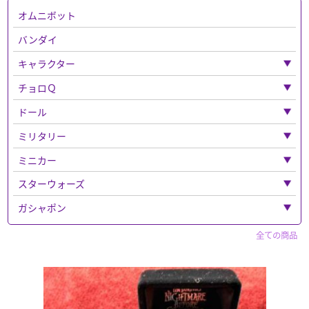
オムニボット
バンダイ
キャラクター
「キャラクター」全て
チョロＱ
ベルセルク
「チョロＱ」全て
ドール
ナイトメア
ベンツ
「ドール」全て
ミリタリー
ディズニー
フェラーリ
ねんどろいど
「ミリタリー」全て
ミニカー
「ディズニー」全て
超合金
バス
ウエポンなど
「ミニカー」全て
スターウォーズ
マジカルコレクション
鉄人２８号
ボックス入り
チョロQその他
ドラゴン
トミカ
「スターウォーズ」全て
ガシャポン
「トミカ」全て
トトロ
チョロＱゼロ
エリート・フォース
警察車両
フィギュア
「ガシャポン」全て
赤箱トミカ
全ての商品
ルパン三世
フィギュア
トミーテック
ドリームトミカ
セイバー
キャラクター
マーベルトミカ
「フィギュア」全て
パペットマスター
買取品
仮面ライダー
トミカ プレミアム
ホットトイズ
仮面ライダー
マツダ
食玩など