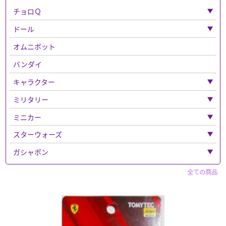
チョロＱ
「チョロＱ」全て
ドール
ベンツ
「ドール」全て
オムニボット
フェラーリ
ねんどろいど
バンダイ
バス
キャラクター
チョロQその他
「キャラクター」全て
ミリタリー
チョロＱゼロ
ナイトメア
「ミリタリー」全て
ミニカー
ディズニー
ドラゴン
「ミニカー」全て
スターウォーズ
「ディズニー」全て
超合金
エリート・フォース
トミカ
「スターウォーズ」全て
ガシャポン
マジカルコレクション
「トミカ」全て
鉄人２８号
ボックス入り
ウエポンなど
警察車両
フィギュア
「ガシャポン」全て
マーベルトミカ
全ての商品
トトロ
フィギュア
トミーテック
トミカ プレミアム
セイバー
キャラクター
赤箱トミカ
「フィギュア」全て
ルパン三世
買取品
仮面ライダー
ドリームトミカ
ホットトイズ
パペットマスター
マツダ
食玩など