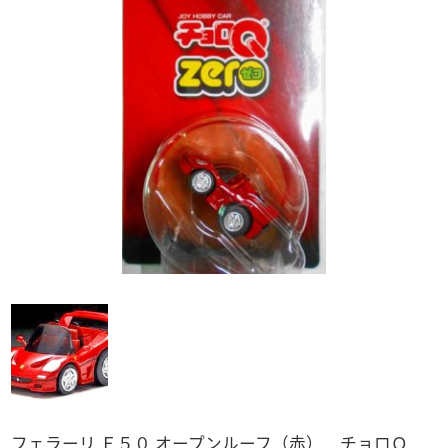
仮面ライダー
CAR・NEL
ドラゴンボールZ
スポーン
PREMiUM・X
奇譚クラブ
マクロス
WiT'S
ワンピース
ベルセルク
警察 消防
ガンダム
バス
キン肉マン
「バス」全て
トラック
ウルトラマン系
トミカ
「トラック」全て
電車
アドウィング製
その他
トミーテック製
トミーテック製
1/64スケール
その他国産品
「1/64スケール」全て
輸入品
1/43スケール
トミーテック
「1/43スケール」全て
トミーテック
フェラーリ Ｆ５０ オープンルーフ（赤） チョロＱ