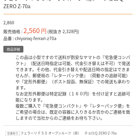
ZERO Z-70a
2,860
2,560
円
販売価格
(税抜き 2,328円)
品番
chiyoroq-ferrari-z70a
商品詳細
この品は小型ですので送料が割安なヤマトの『宅急便コンパ
クト』（配送日時指定は可能、代金引き替えは不可）で発送
できます。その他、代金引き替えや配送日時の指定はできま
せんが、郵便局の『レターパック便』（荷動きの追跡可能）
や『定形外郵便』（ポスト投函、無保証）での発送も承わり
ます。
なお定形外郵便は特定記録（１６０円）を付け足すと追跡可
能になります。
複数ご購入で『宅急便コンパクト』や『レターパック便』を
ご希望の場合は、既定の容器に入りきるか否かのご連絡を致
しますので当社からのご連絡をお待ち下さい。
フェラーリ Ｆ５０ オープンルーフ（赤） チョロＱ ZERO Z-70a
在庫有り