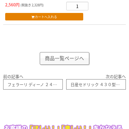
2,560円
(税抜き 2,328円)
商品一覧ページへ
前の記事へ
次の記事へ
フェラーリ ディーノ ２４６ＧＴ タイプＥ （白） 1/64 トミーテック-306191
日産セドリック ４３０型 『またまた あぶない刑事』 港７号