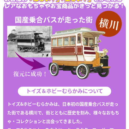
トイズ＆ホビーむらかみについて
トイズ&ホビーむらかみは、日本初の国産乗合バスが走っ
た街である
横川
で、
街とともに歴史を刻み、様々な
おもち
ゃ
・
コレクション
と出会ってきました。