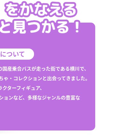
「1/64スケール」全て
輸入品
1/43スケール
トミーテック
「1/43スケール」全て
トミーテック
について
の国産乗合バスが走った街である
横川
で、
ちゃ
・
コレクション
と出会ってきました。
ラクターフィギュア、
ション
など、多様なジャンルの豊富な