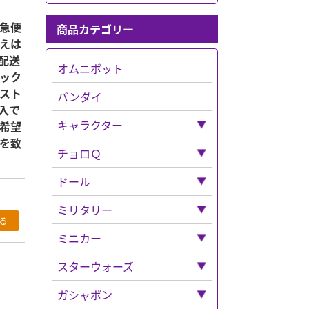
急便
商品カテゴリー
えは
配送
オムニボット
ック
スト
バンダイ
入で
キャラクター
希望
を致
「キャラクター」全て
チョロＱ
ベルセルク
「チョロＱ」全て
ドール
ナイトメア
ベンツ
「ドール」全て
ミリタリー
ディズニー
フェラーリ
ねんどろいど
「ミリタリー」全て
ミニカー
「ディズニー」全て
超合金
バス
ウエポンなど
「ミニカー」全て
スターウォーズ
マジカルコレクション
鉄人２８号
ボックス入り
チョロQその他
ドラゴン
CAR・NEL
「スターウォーズ」全て
ガシャポン
トトロ
チョロＱゼロ