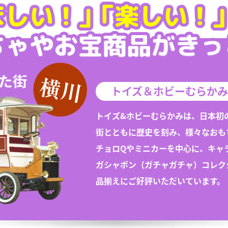
トイズ＆ホビーむらかみ
トイズ&ホビーむらかみは、日本初
街とともに歴史を刻み、様々な
おも
チョロQや
ミニカー
を中心に、キャ
ガシャポン（
ガチャガチャ
）
コレク
品揃えにご好評いただいています。