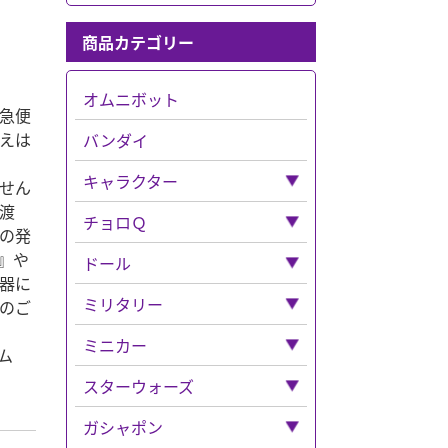
商品カテゴリー
オムニボット
急便
えは
バンダイ
キャラクター
せん
渡
「キャラクター」全て
チョロＱ
の発
ナイトメア
』や
「チョロＱ」全て
ドール
器に
ディズニー
バス
「ドール」全て
ミリタリー
のご
「ディズニー」全て
超合金
チョロQその他
ねんどろいど
「ミリタリー」全て
ミニカー
マジカルコレクション
ミアム
鉄人２８号
ボックス入り
チョロＱゼロ
ドラゴン
「ミニカー」全て
スターウォーズ
トトロ
ベンツ
エリート・フォース
CAR・NEL
「スターウォーズ」全て
ガシャポン
ルパン三世
フェラーリ