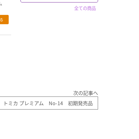
ウエポンなど
PREMiUM・X
フィギュア
アム
「ガシャポン」全て
全ての商品
パペットマスター
フィギュア
WiT'S
セイバー
キャラクター
仮面ライダー
「フィギュア」全て
警察 消防
仮面ライダー
ホットトイズ
スポーン
トミカ
食玩など
マクロス
「トミカ」全て
警察車両
ドラゴンボールZ
マーベルトミカ
ベルセルク
トミーテック
トミカ プレミアム
奇譚クラブ
赤箱トミカ
買取品
ワンピース
ドリームトミカ
マツダ
ガンダム
次の記事へ
バス
キン肉マン
0 トミカ プレミアム No-14 初期発売品
「バス」全て
トラック
ウルトラマン系
トミカ
「トラック」全て
電車
アドウィング製
その他
トミーテック製
トミーテック製
1/64スケール
その他国産品