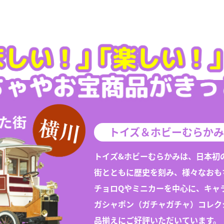
トイズ＆ホビーむらかみ
トイズ&ホビーむらかみは、日本初
街とともに歴史を刻み、様々な
おも
チョロQや
ミニカー
を中心に、キャ
ガシャポン（
ガチャガチャ
）
コレク
品揃えにご好評いただいています。