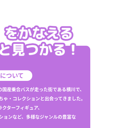
「1/64スケール」全て
輸入品
1/43スケール
トミーテック
「1/43スケール」全て
トミーテック
について
の国産乗合バスが走った街である
横川
で、
ちゃ
・
コレクション
と出会ってきました。
ラクターフィギュア、
ション
など、多様なジャンルの豊富な