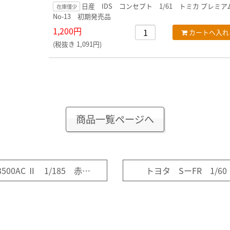
日産 IDS コンセプト 1/61 トミカ プレミ
在庫僅少
No-13 初期発売品
1,200円
(税抜き 1,091円)
商品一覧ページへ
日立建機 リジッドダンプトラック EH3500AC Ⅱ 1/185 赤箱トミカ No-102
トヨタ SーFR 1/6