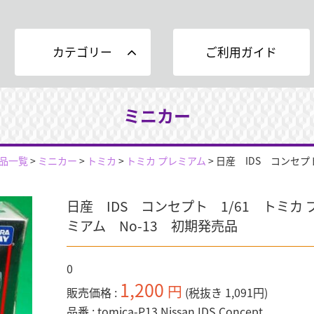
カテゴリー
ご利用ガイド
ミニカー
品一覧
>
ミニカー
>
トミカ
>
トミカ プレミアム
>
日産 IDS コンセプ
日産 IDS コンセプト 1/61 トミカ 
ミアム No-13 初期発売品
0
1,200
円
販売価格
(税抜き 1,091円)
品番
tomica-P13 Nissan IDS Concept